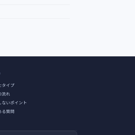
ジ
士タイプ
の流れ
しないポイント
ある質問